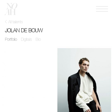
Menu
NOAH
mgmt
All talents
JOLAN DE BOUW
Portfolio
Digitals
Bio